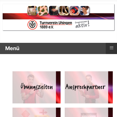
≡
Menü