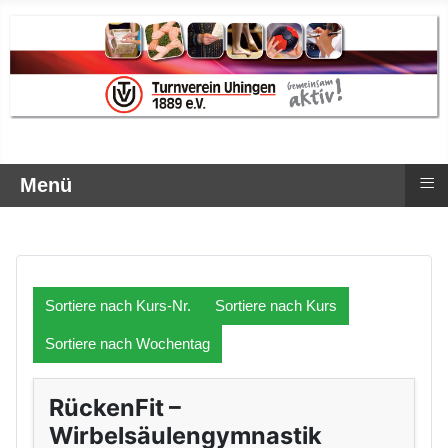
≡
Menü
Sortiere nach Kurs-Nr.
Sortiere nach Kurs
Sortiere nach Wochentag
RückenFit –
Wirbelsäulengymnastik