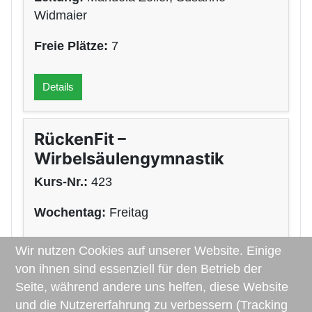
Widmaier
Freie Plätze:
7
Details
RückenFit –
Wirbelsäulengymnastik
Kurs-Nr.:
423
Wochentag:
Freitag
Uhrzeit:
09.45 – 10.45 Uhr
Wir nutzen Cookies auf unserer Website. Einige
von ihnen sind essenziell für den Betrieb der
Leitung:
Manuela Zoller, Susanne
Seite, während andere uns helfen, diese Website
Widmaier
und die Nutzererfahrung zu verbessern (Tracking